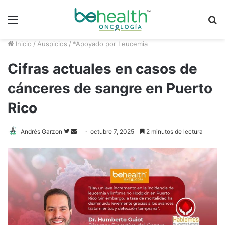
Menú
B
p
Inicio
/
Auspicios
/
*Apoyado por Leucemia
Cifras actuales en casos de
cánceres de sangre en Puerto
Rico
Andrés Garzon
F
S
octubre 7, 2025
2 minutos de lectura
o
e
l
n
l
d
o
a
w
n
o
e
n
m