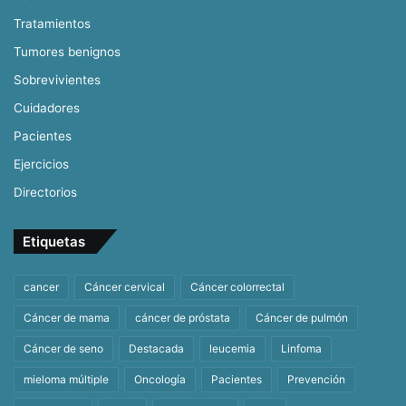
Tratamientos
Tumores benignos
Sobrevivientes
Cuidadores
Pacientes
Ejercicios
Directorios
Etiquetas
cancer
Cáncer cervical
Cáncer colorrectal
Cáncer de mama
cáncer de próstata
Cáncer de pulmón
Cáncer de seno
Destacada
leucemia
Linfoma
mieloma múltiple
Oncología
Pacientes
Prevención