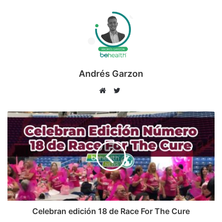
Andrés Garzon
T
w
S
i
i
t
t
t
i
e
o
r
w
e
b
Celebran edición 18 de Race For The Cure