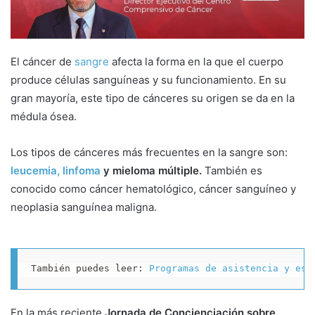
T
a
w
i
i
l
t
El cáncer de
sangre
afecta la forma en la que el cuerpo
t
produce células sanguíneas y su funcionamiento. En su
e
gran mayoría, este tipo de cánceres su origen se da en la
r
médula ósea.
Los tipos de cánceres más frecuentes en la sangre son:
leucemia, linfoma
y mieloma múltiple.
También es
conocido como cáncer hematológico, cáncer sanguíneo y
neoplasia sanguínea maligna.
También puedes leer: 
Programas de asistencia y esp
En la más reciente
Jornada de Concienciación sobre