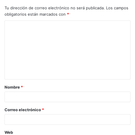
Tu dirección de correo electrónico no será publicada.
Los campos
obligatorios están marcados con
*
C
o
m
e
n
t
a
Nombre
*
r
i
o
Correo electrónico
*
*
Web