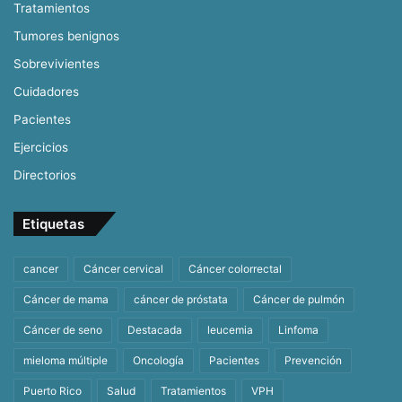
Tratamientos
Tumores benignos
Sobrevivientes
Cuidadores
Pacientes
Ejercicios
Directorios
Etiquetas
cancer
Cáncer cervical
Cáncer colorrectal
Cáncer de mama
cáncer de próstata
Cáncer de pulmón
Cáncer de seno
Destacada
leucemia
Linfoma
mieloma múltiple
Oncología
Pacientes
Prevención
Puerto Rico
Salud
Tratamientos
VPH