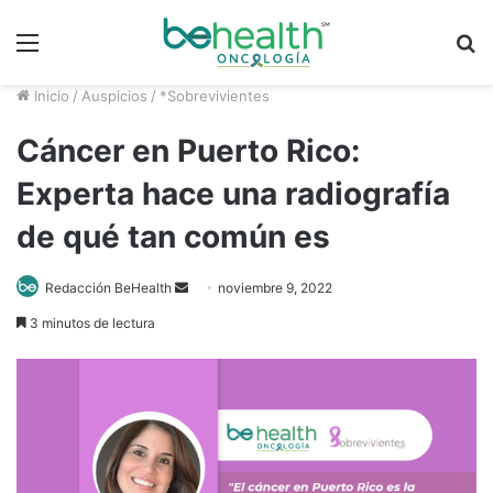
Menú
B
p
Inicio
/
Auspicios
/
*Sobrevivientes
Cáncer en Puerto Rico:
Experta hace una radiografía
de qué tan común es
Send
Redacción BeHealth
noviembre 9, 2022
an
3 minutos de lectura
email