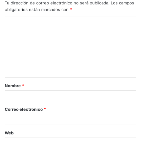
Tu dirección de correo electrónico no será publicada.
Los campos
obligatorios están marcados con
*
C
o
m
e
n
t
a
Nombre
*
r
i
o
Correo electrónico
*
*
Web