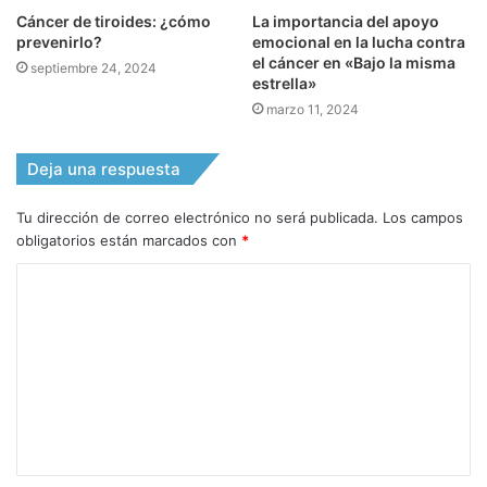
Cáncer de tiroides: ¿cómo
La importancia del apoyo
prevenirlo?
emocional en la lucha contra
el cáncer en «Bajo la misma
septiembre 24, 2024
estrella»
marzo 11, 2024
Deja una respuesta
Tu dirección de correo electrónico no será publicada.
Los campos
obligatorios están marcados con
*
C
o
m
e
n
t
a