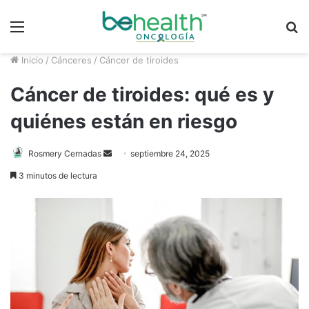
Menú
B
p
Inicio
/
Cánceres
/
Cáncer de tiroides
Cáncer de tiroides: qué es y
quiénes están en riesgo
Send
Rosmery Cernadas
septiembre 24, 2025
an
3 minutos de lectura
email