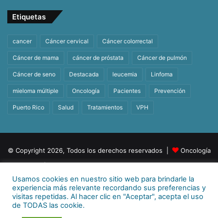
Etiquetas
cancer
Cáncer cervical
Cáncer colorrectal
Cáncer de mama
cáncer de próstata
Cáncer de pulmón
Cáncer de seno
Destacada
leucemia
Linfoma
mieloma múltiple
Oncología
Pacientes
Prevención
Puerto Rico
Salud
Tratamientos
VPH
© Copyright 2026, Todos los derechos reservados |
Oncología
| Orgullosamente un producto de
BeHealth
Usamos cookies en nuestro sitio web para brindarle la
Para más información
E-mail:
info@behealthpr.com
experiencia más relevante recordando sus preferencias y
visitas repetidas. Al hacer clic en "Aceptar", acepta el uso
Facebook
Twitter
LinkedIn
YouTube
Instagram
TikTok
de TODAS las cookie.