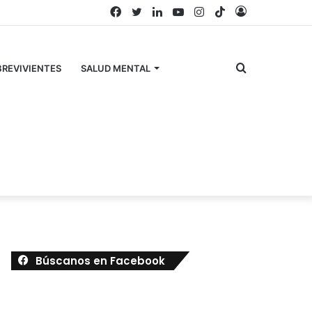
Facebook
Twitter
LinkedIn
YouTube
Instagram
TikTok
Acceso
Buscar
REVIVIENTES
SALUD MENTAL
por
Búscanos en Facebook