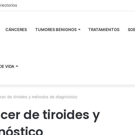
irectorios
CÁNCERES
TUMORES BENIGNOS
TRATAMIENTOS
SOB
DE VIDA
cer de tiroides y métodos de diagnóstico
er de tiroides y
nóstico