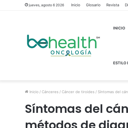
Inicio
Glosario
Revista
D
jueves, agosto 6 2026
INICIO
ESTILO 
Inicio
/
Cánceres
/
Cáncer de tiroides
/
Síntomas del cán
Síntomas del cánc
métodos de diag