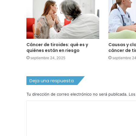
Cáncer de tiroides: qué es y
Causas y cla
quiénes están en riesgo
cáncer de ti
septiembre 24, 2025
septiembre 2
Deja una respuesta
Tu dirección de correo electrónico no será publicada.
Los
C
o
m
e