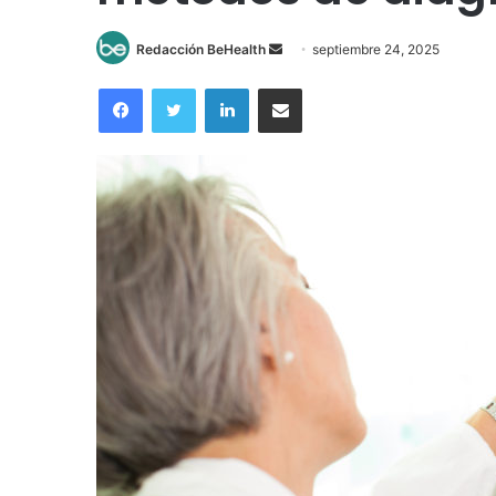
Send
Redacción BeHealth
septiembre 24, 2025
an
Facebook
Twitter
LinkedIn
Compartir por correo electrónico
email