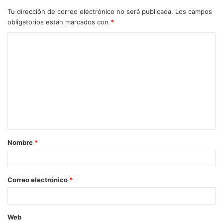
Tu dirección de correo electrónico no será publicada.
Los campos
obligatorios están marcados con
*
C
o
m
e
n
t
a
Nombre
*
r
i
o
Correo electrónico
*
*
Web