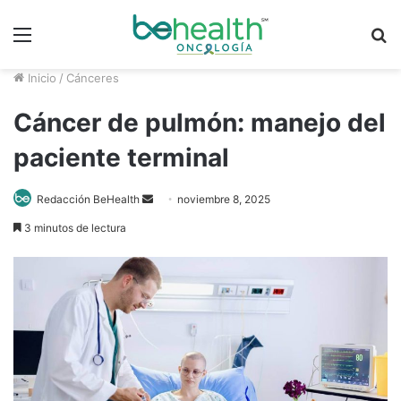
Menú
B
p
Inicio
/
Cánceres
Cáncer de pulmón: manejo del
paciente terminal
Send
Redacción BeHealth
noviembre 8, 2025
an
3 minutos de lectura
email