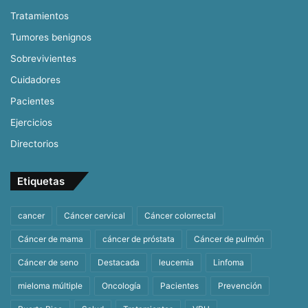
Tratamientos
Tumores benignos
Sobrevivientes
Cuidadores
Pacientes
Ejercicios
Directorios
Etiquetas
cancer
Cáncer cervical
Cáncer colorrectal
Cáncer de mama
cáncer de próstata
Cáncer de pulmón
Cáncer de seno
Destacada
leucemia
Linfoma
mieloma múltiple
Oncología
Pacientes
Prevención