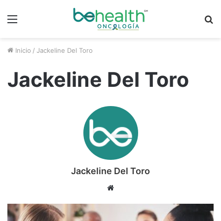
Menú
B
p
Inicio
/
Jackeline Del Toro
Jackeline Del Toro
Jackeline Del Toro
S
i
t