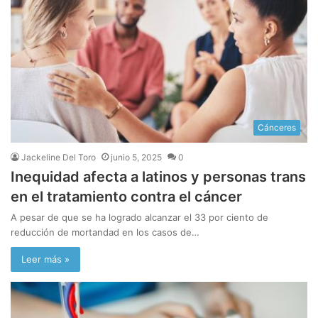
i
o
w
e
b
Cánceres
Jackeline Del Toro
junio 5, 2025
0
Inequidad afecta a latinos y personas trans
en el tratamiento contra el cáncer
A pesar de que se ha logrado alcanzar el 33 por ciento de
reducción de mortandad en los casos de…
Leer más »