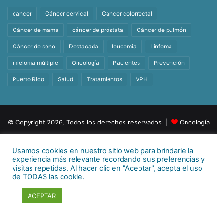
cancer
Cáncer cervical
Cáncer colorrectal
Cáncer de mama
cáncer de próstata
Cáncer de pulmón
Cáncer de seno
Destacada
leucemia
Linfoma
mieloma múltiple
Oncología
Pacientes
Prevención
Puerto Rico
Salud
Tratamientos
VPH
© Copyright 2026, Todos los derechos reservados |
Oncología
| Orgullosamente un producto de
BeHealth
Usamos cookies en nuestro sitio web para brindarle la
Para más información
E-mail:
info@behealthpr.com
experiencia más relevante recordando sus preferencias y
visitas repetidas. Al hacer clic en "Aceptar", acepta el uso
Facebook
Twitter
LinkedIn
YouTube
Instagram
TikTok
de TODAS las cookie.
ACEPTAR