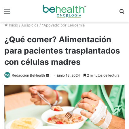
Menú
B
p
Inicio
/
Auspicios
/
*Apoyado por Leucemia
¿Qué comer? Alimentación
para pacientes trasplantados
con células madres
Redacción BeHealth
S
junio 13, 2024
2 minutos de lectura
e
n
d
a
n
e
m