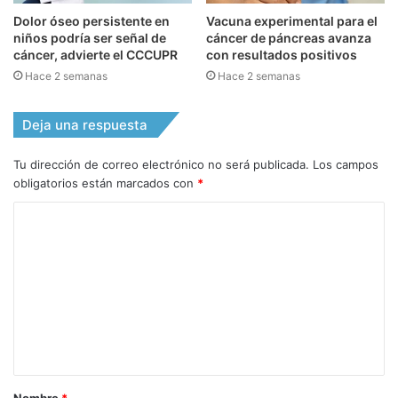
Dolor óseo persistente en
Vacuna experimental para el
niños podría ser señal de
cáncer de páncreas avanza
cáncer, advierte el CCCUPR
con resultados positivos
Hace 2 semanas
Hace 2 semanas
Deja una respuesta
Tu dirección de correo electrónico no será publicada.
Los campos
obligatorios están marcados con
*
C
o
m
e
n
t
a