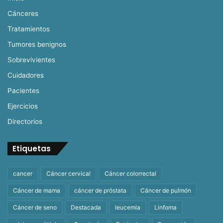
Cánceres
Tratamientos
Tumores benignos
Sobrevivientes
Cuidadores
Pacientes
Ejercicios
Directorios
Etiquetas
cancer
Cáncer cervical
Cáncer colorrectal
Cáncer de mama
cáncer de próstata
Cáncer de pulmón
Cáncer de seno
Destacada
leucemia
Linfoma