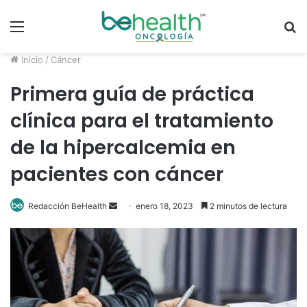
Menú
B
p
Inicio
/
Cáncer
Primera guía de práctica
clínica para el tratamiento
de la hipercalcemia en
pacientes con cáncer
Send
Redacción BeHealth
enero 18, 2023
2 minutos de lectura
an
email