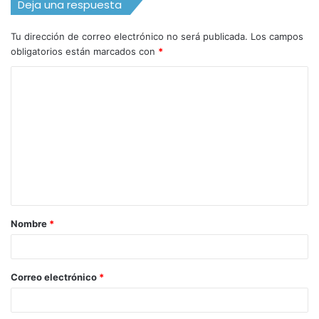
Deja una respuesta
Tu dirección de correo electrónico no será publicada.
Los campos
obligatorios están marcados con
*
C
o
m
e
n
t
a
Nombre
*
r
i
o
Correo electrónico
*
*