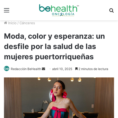
Menú
B
p
Inicio
/
Cánceres
Moda, color y esperanza: un
desfile por la salud de las
mujeres puertorriqueñas
Redacción BeHealth
S
abril 10, 2025
2 minutos de lectura
e
n
d
a
n
e
m