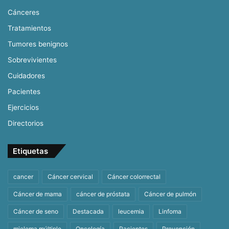
Cánceres
Tratamientos
Tumores benignos
Sobrevivientes
Cuidadores
Pacientes
Ejercicios
Directorios
Etiquetas
cancer
Cáncer cervical
Cáncer colorrectal
Cáncer de mama
cáncer de próstata
Cáncer de pulmón
Cáncer de seno
Destacada
leucemia
Linfoma
mieloma múltiple
Oncología
Pacientes
Prevención