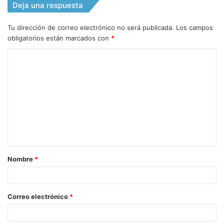
Deja una respuesta
Tu dirección de correo electrónico no será publicada.
Los campos
obligatorios están marcados con
*
C
o
m
e
n
t
a
Nombre
*
r
i
o
Correo electrónico
*
*