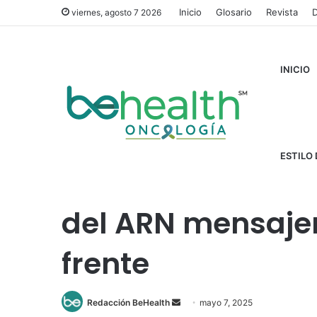
Inicio
Glosario
Revista
D
viernes, agosto 7 2026
INICIO
Inicio
/
Cáncer
/
Del COVID al cáncer: la tecnología del
ESTILO 
Del COVID al cánc
del ARN mensaje
frente
Redacción BeHealth
S
mayo 7, 2025