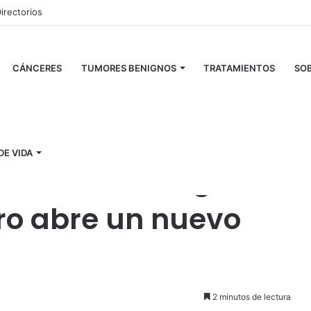
irectorios
CÁNCERES
TUMORES BENIGNOS
TRATAMIENTOS
SOB
 ARN mensajero abre un nuevo frente
DE VIDA
er: la tecnología
ro abre un nuevo
2 minutos de lectura