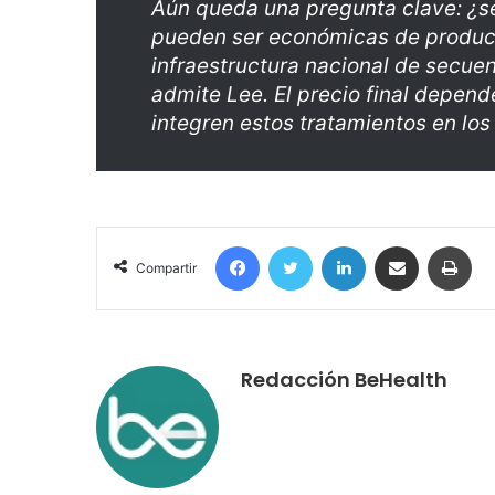
Aún queda una pregunta clave: ¿se
pueden ser económicas de producir
infraestructura nacional de secue
admite Lee. El precio final depen
integren estos tratamientos en los
Facebook
Twitter
LinkedIn
Compartir por correo electrónico
Imprimir
Compartir
Redacción BeHealth