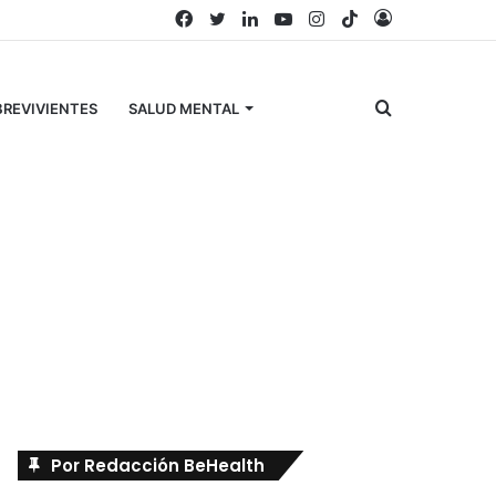
Facebook
Twitter
LinkedIn
YouTube
Instagram
TikTok
Acceso
Buscar
REVIVIENTES
SALUD MENTAL
por
Búscanos en Facebook
Por Redacción BeHealth