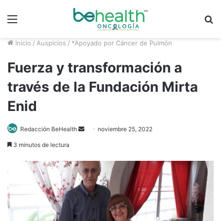
Menú
B
p
Inicio
/
Auspicios
/
*Apoyado por Cáncer de Pulmón
Fuerza y transformación a
través de la Fundación Mirta
Enid
Send
Redacción BeHealth
noviembre 25, 2022
an
3 minutos de lectura
email