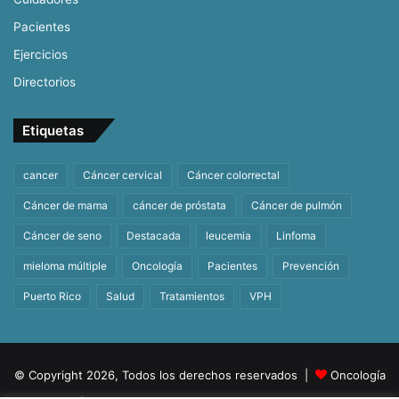
Pacientes
Ejercicios
Directorios
Etiquetas
cancer
Cáncer cervical
Cáncer colorrectal
Cáncer de mama
cáncer de próstata
Cáncer de pulmón
Cáncer de seno
Destacada
leucemia
Linfoma
mieloma múltiple
Oncología
Pacientes
Prevención
Puerto Rico
Salud
Tratamientos
VPH
© Copyright 2026, Todos los derechos reservados |
Oncología