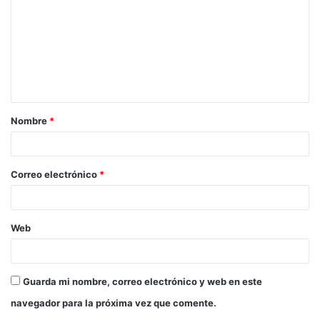
m
e
n
t
a
Nombre
*
r
i
o
Correo electrónico
*
*
Web
Guarda mi nombre, correo electrónico y web en este
navegador para la próxima vez que comente.