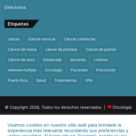
Directorios
Etiquetas
cancer
Cáncer cervical
Cáncer colorrectal
Cáncer de mama
cáncer de próstata
Cáncer de pulmón
Cáncer de seno
Destacada
leucemia
Linfoma
mieloma múltiple
Oncología
Pacientes
Prevención
Puerto Rico
Salud
Tratamientos
VPH
© Copyright 2026, Todos los derechos reservados |
Oncología
| Orgullosamente un producto de
BeHealth
Usamos cookies en nuestro sitio web para brindarle la
Para más información
E-mail:
info@behealthpr.com
experiencia más relevante recordando sus preferencias y