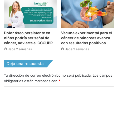
Dolor óseo persistente en
Vacuna experimental para el
niños podría ser señal de
cáncer de páncreas avanza
cáncer, advierte el CCCUPR
con resultados positivos
Hace 2 semanas
Hace 2 semanas
Deja una respuesta
Tu dirección de correo electrónico no será publicada.
Los campos
obligatorios están marcados con
*
C
o
m
e