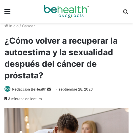
Menú
B
p
Inicio
/
Cáncer
¿Cómo volver a recuperar la
autoestima y la sexualidad
después del cáncer de
próstata?
Send
Redacción BeHealth
septiembre 28, 2023
an
3 minutos de lectura
email