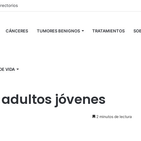
irectorios
CÁNCERES
TUMORES BENIGNOS
TRATAMIENTOS
SOB
de piel en adultos jóvenes
DE VIDA
to de casos de
 adultos jóvenes
2 minutos de lectura