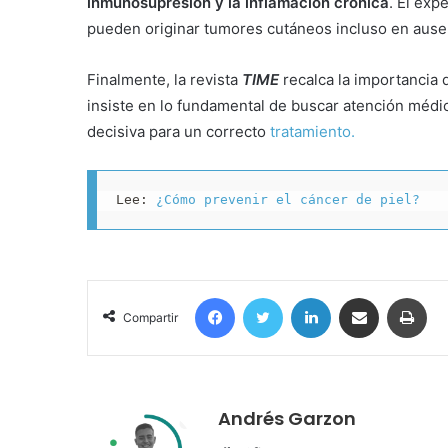
inmunosupresión y la inflamación crónica
. El exp
pueden originar tumores cutáneos incluso en ausen
Finalmente, la revista
TIME
recalca la importancia 
insiste en lo fundamental de buscar atención médi
decisiva para un correcto
tratamiento.
Lee: 
¿Cómo prevenir el cáncer de piel?
Facebook
Twitter
LinkedIn
Compartir por correo electrónico
Imprimir
Compartir
Andrés Garzon