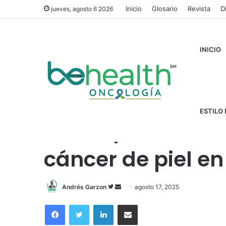
Inicio
Glosario
Revista
D
jueves, agosto 6 2026
INICIO
Inicio
/
Cáncer
/
Alerta por aumento de casos de cáncer 
ESTILO 
Alerta por aumen
cáncer de piel en
Andrés Garzon
F
S
agosto 17, 2025
o
e
Facebook
Twitter
LinkedIn
Compartir por correo electrónico
l
n
l
d