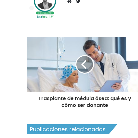
T
w
S
i
i
t
t
t
i
e
o
r
w
e
b
Trasplante de médula ósea: qué es y
cómo ser donante
Publicaciones relacionadas