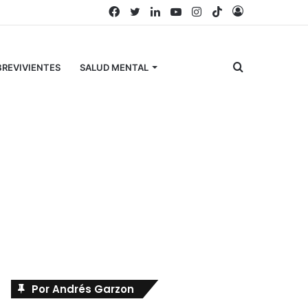
Facebook
Twitter
LinkedIn
YouTube
Instagram
TikTok
Acceso
Buscar
REVIVIENTES
SALUD MENTAL
por
Búscanos en Facebook
Por Andrés Garzon