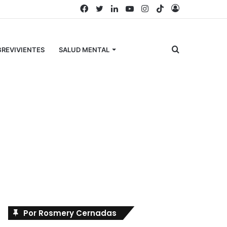
Facebook
Twitter
LinkedIn
YouTube
Instagram
TikTok
Acceso
Buscar
REVIVIENTES
SALUD MENTAL
por
Búscanos en Facebook
Por Rosmery Cernadas