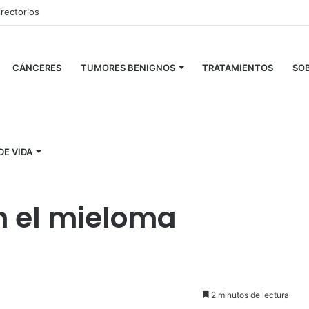
irectorios
CÁNCERES
TUMORES BENIGNOS
TRATAMIENTOS
SOB
ves para comunicarse con el equipo médico en el mieloma múltiple
DE VIDA
nicarse con el
n el mieloma
2 minutos de lectura