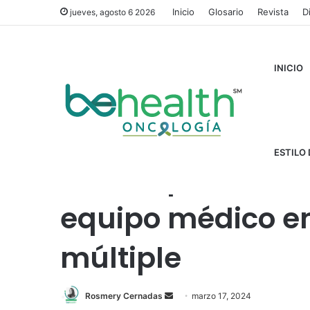
Inicio
Glosario
Revista
D
jueves, agosto 6 2026
INICIO
Inicio
/
Auspicios
/
*Apoyado por Mieloma Múltiple
/
Cla
ESTILO 
Claves para comu
equipo médico e
múltiple
Rosmery Cernadas
S
marzo 17, 2024