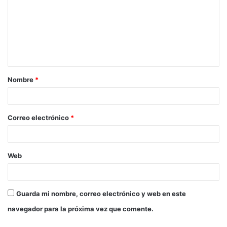
m
e
n
t
a
Nombre
*
r
i
o
Correo electrónico
*
*
Web
Guarda mi nombre, correo electrónico y web en este
navegador para la próxima vez que comente.