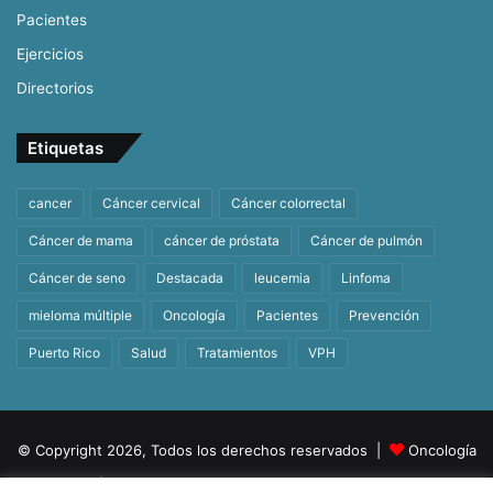
Pacientes
Ejercicios
Directorios
Etiquetas
cancer
Cáncer cervical
Cáncer colorrectal
Cáncer de mama
cáncer de próstata
Cáncer de pulmón
Cáncer de seno
Destacada
leucemia
Linfoma
mieloma múltiple
Oncología
Pacientes
Prevención
Puerto Rico
Salud
Tratamientos
VPH
© Copyright 2026, Todos los derechos reservados |
Oncología
| Orgullosamente un producto de
BeHealth