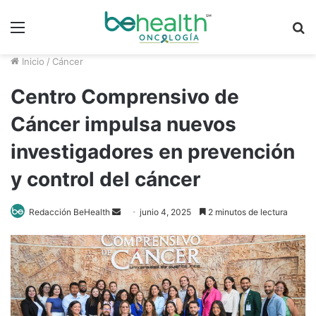
Menú
B
p
Inicio
/
Cáncer
Centro Comprensivo de
Cáncer impulsa nuevos
investigadores en prevención
y control del cáncer
Redacción BeHealth
S
junio 4, 2025
2 minutos de lectura
e
n
d
a
n
e