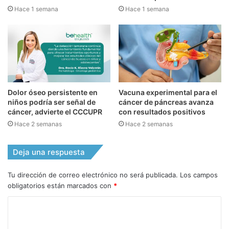
Hace 1 semana
Hace 1 semana
Dolor óseo persistente en
Vacuna experimental para el
niños podría ser señal de
cáncer de páncreas avanza
cáncer, advierte el CCCUPR
con resultados positivos
Hace 2 semanas
Hace 2 semanas
Deja una respuesta
Tu dirección de correo electrónico no será publicada.
Los campos
obligatorios están marcados con
*
C
o