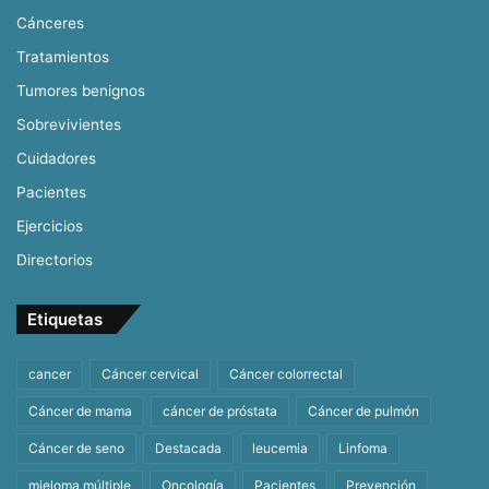
Cánceres
Tratamientos
Tumores benignos
Sobrevivientes
Cuidadores
Pacientes
Ejercicios
Directorios
Etiquetas
cancer
Cáncer cervical
Cáncer colorrectal
Cáncer de mama
cáncer de próstata
Cáncer de pulmón
Cáncer de seno
Destacada
leucemia
Linfoma
mieloma múltiple
Oncología
Pacientes
Prevención