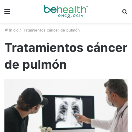
Menú
B
p
Inicio
/
Tratamientos cáncer de pulmón
Tratamientos cáncer
de pulmón