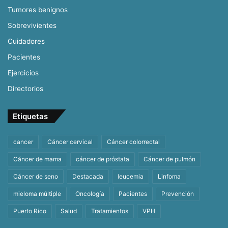
Tumores benignos
Sobrevivientes
Cuidadores
Pacientes
Ejercicios
Directorios
Etiquetas
cancer
Cáncer cervical
Cáncer colorrectal
Cáncer de mama
cáncer de próstata
Cáncer de pulmón
Cáncer de seno
Destacada
leucemia
Linfoma
mieloma múltiple
Oncología
Pacientes
Prevención
Puerto Rico
Salud
Tratamientos
VPH