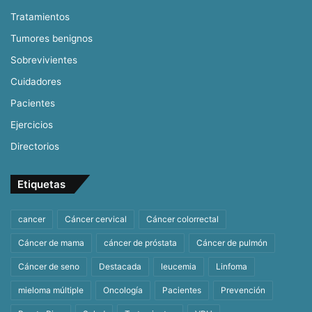
Tratamientos
Tumores benignos
Sobrevivientes
Cuidadores
Pacientes
Ejercicios
Directorios
Etiquetas
cancer
Cáncer cervical
Cáncer colorrectal
Cáncer de mama
cáncer de próstata
Cáncer de pulmón
Cáncer de seno
Destacada
leucemia
Linfoma
mieloma múltiple
Oncología
Pacientes
Prevención