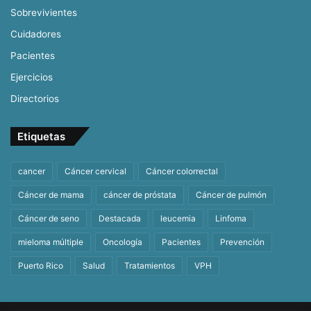
Sobrevivientes
Cuidadores
Pacientes
Ejercicios
Directorios
Etiquetas
cancer
Cáncer cervical
Cáncer colorrectal
Cáncer de mama
cáncer de próstata
Cáncer de pulmón
Cáncer de seno
Destacada
leucemia
Linfoma
mieloma múltiple
Oncología
Pacientes
Prevención
Puerto Rico
Salud
Tratamientos
VPH