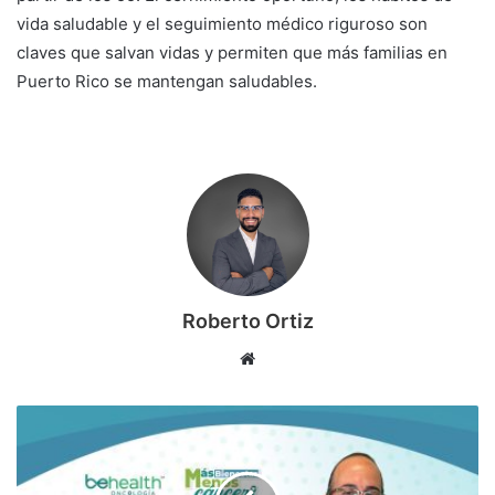
vida saludable y el seguimiento médico riguroso son
claves que salvan vidas y permiten que más familias en
Puerto Rico se mantengan saludables.
Roberto Ortiz
S
i
t
i
o
w