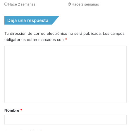
Hace 2 semanas
Hace 2 semanas
Deja una respuesta
Tu dirección de correo electrónico no será publicada.
Los campos
obligatorios están marcados con
*
C
o
m
e
n
t
a
Nombre
*
r
i
o