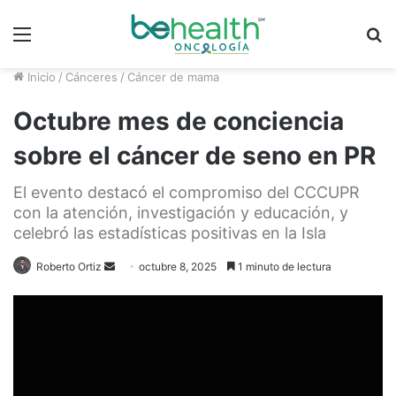
Menú
B
p
Inicio
/
Cánceres
/
Cáncer de mama
Octubre mes de conciencia
sobre el cáncer de seno en PR
El evento destacó el compromiso del CCCUPR
con la atención, investigación y educación, y
celebró las estadísticas positivas en la Isla
Roberto Ortiz
S
octubre 8, 2025
1 minuto de lectura
e
n
d
a
n
e