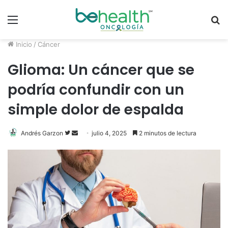
Menú
B
p
Inicio
/
Cáncer
Glioma: Un cáncer que se
podría confundir con un
simple dolor de espalda
Andrés Garzon
F
S
julio 4, 2025
2 minutos de lectura
o
e
l
n
l
d
o
a
w
n
o
e
n
m