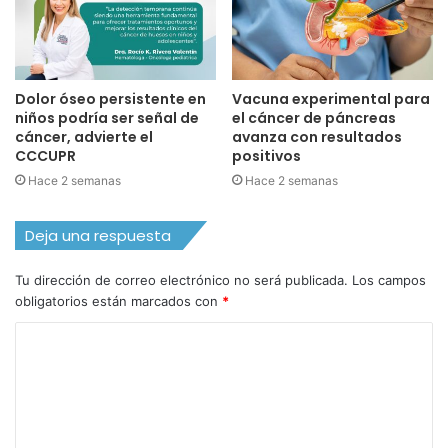
Dolor óseo persistente en
Vacuna experimental para
niños podría ser señal de
el cáncer de páncreas
cáncer, advierte el
avanza con resultados
CCCUPR
positivos
Hace 2 semanas
Hace 2 semanas
Deja una respuesta
Tu dirección de correo electrónico no será publicada.
Los campos
obligatorios están marcados con
*
C
o
m
e