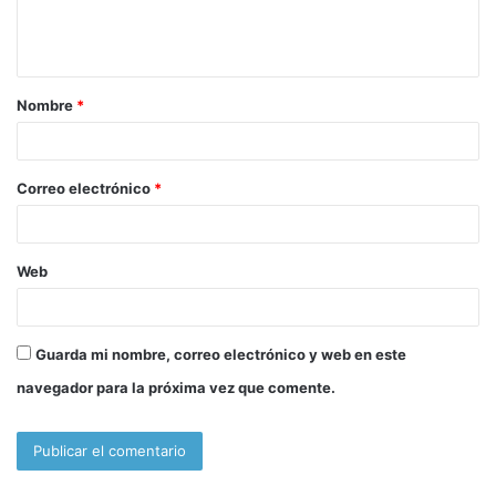
n
t
a
Nombre
*
r
i
o
Correo electrónico
*
*
Web
Guarda mi nombre, correo electrónico y web en este
navegador para la próxima vez que comente.