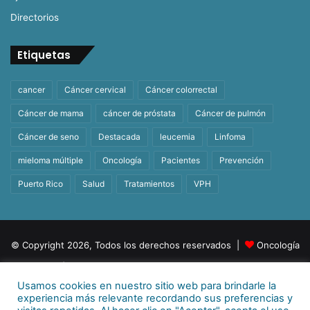
Directorios
Etiquetas
cancer
Cáncer cervical
Cáncer colorrectal
Cáncer de mama
cáncer de próstata
Cáncer de pulmón
Cáncer de seno
Destacada
leucemia
Linfoma
mieloma múltiple
Oncología
Pacientes
Prevención
Puerto Rico
Salud
Tratamientos
VPH
© Copyright 2026, Todos los derechos reservados |
Oncología
| Orgullosamente un producto de
BeHealth
Usamos cookies en nuestro sitio web para brindarle la
Para más información
E-mail:
info@behealthpr.com
experiencia más relevante recordando sus preferencias y