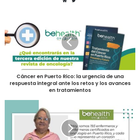
T
w
S
i
i
t
t
t
i
e
o
r
w
e
b
Cáncer en Puerto Rico: la urgencia de una
respuesta integral ante los retos y los avances
en tratamientos