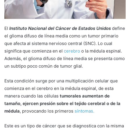
T
a
w
i
i
l
t
El
Instituto Nacional del Cáncer de Estados Unidos
define
t
el glioma difuso de línea media como un tumor primario
e
que afecta al sistema nervioso central (SNC). Lo cual
r
significa que comienza en el
cerebro
o la médula espinal.
Además, el glioma difuso de línea media se presenta como
un subtipo poco común de tumor glial.
Esta condición surge por una multiplicación celular que
comienza en el cerebro en la médula espinal, de esta
manera cuando las células
tumorales aumentan de
tamaño, ejercen presión sobre el tejido cerebral o de la
médula
, provocando los primeros
síntomas.
Este es un tipo de cáncer que se diagnostica con la misma