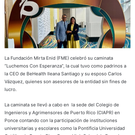
a
n
e
m
a
i
l
La Fundación Mirta Enid (FME) celebró su caminata
“Luchemos Con Esperanza”, la cual tuvo como padrinos a
la CEO de BeHealth Ileana Santiago y su esposo Carlos
Vázquez, quienes son asesores de la entidad sin fines de
lucro.
La caminata se llevó a cabo en la sede del Colegio de
Ingenieros y Agrimensores de Puerto Rico (CIAPR) en
Ponce contando con la participación de instituciones
universitarias y escolares como la Pontificia Universidad