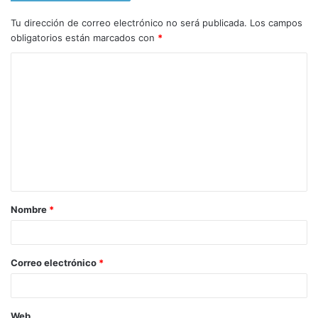
Tu dirección de correo electrónico no será publicada.
Los campos
obligatorios están marcados con
*
C
o
m
e
n
t
a
Nombre
*
r
i
o
Correo electrónico
*
*
Web