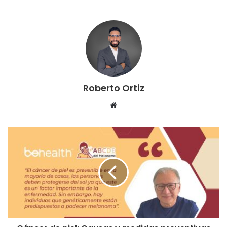
Roberto Ortiz
S
i
t
i
o
w
e
b