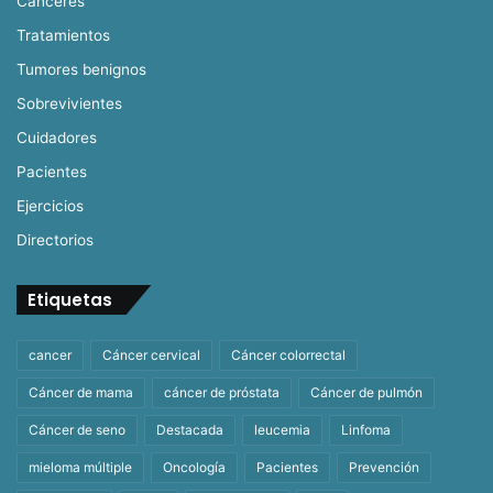
Cánceres
Tratamientos
Tumores benignos
Sobrevivientes
Cuidadores
Pacientes
Ejercicios
Directorios
Etiquetas
cancer
Cáncer cervical
Cáncer colorrectal
Cáncer de mama
cáncer de próstata
Cáncer de pulmón
Cáncer de seno
Destacada
leucemia
Linfoma
mieloma múltiple
Oncología
Pacientes
Prevención