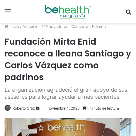
Menú
B
p
Inicio
/
Auspicios
/
*Apoyado por Cáncer de Pulmón
Fundación Mirta Enid
reconoce a Ileana Santiago y
Carlos Vázquez como
padrinos
La organización agradeció el gran apoyo de sus
asesores para lograr ayudar a más pacientes
Roberto Ortiz
S
noviembre 4, 2025
1 minuto de lectura
e
n
d