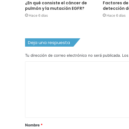
¿En qué consiste el cáncer de
Factores de 
pulmón y la mutación EGFR?
detección d
Hace 6 días
Hace 6 días
Deja una respuesta
Tu dirección de correo electrónico no será publicada.
Los
C
o
m
e
n
t
a
Nombre
*
r