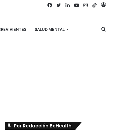
Facebook
Twitter
LinkedIn
YouTube
Instagram
TikTok
Acceso
Buscar
REVIVIENTES
SALUD MENTAL
por
Búscanos en Facebook
Por Redacción BeHealth