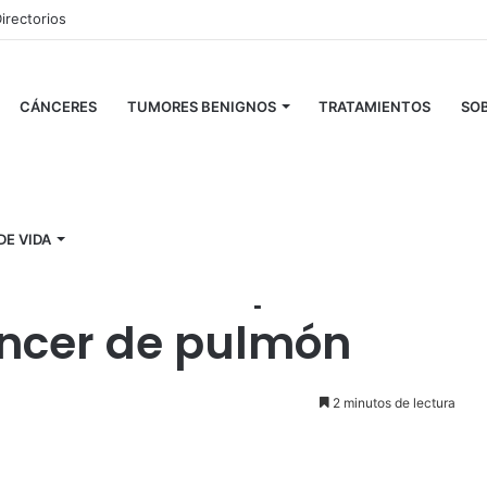
irectorios
CÁNCERES
TUMORES BENIGNOS
TRATAMIENTOS
SOB
ntes con cáncer de pulmón
DE VIDA
tratamiento para
áncer de pulmón
2 minutos de lectura