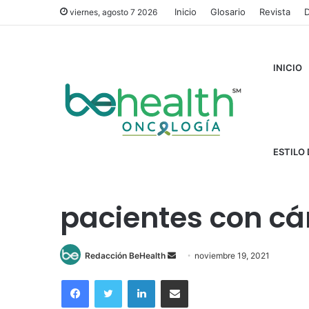
Inicio
Glosario
Revista
D
viernes, agosto 7 2026
INICIO
Inicio
/
Cáncer
/
Alternativas de tratamiento para pacie
ESTILO 
Alternativas de 
pacientes con c
Send
Redacción BeHealth
noviembre 19, 2021
an
Facebook
Twitter
LinkedIn
Compartir por correo electrónico
email