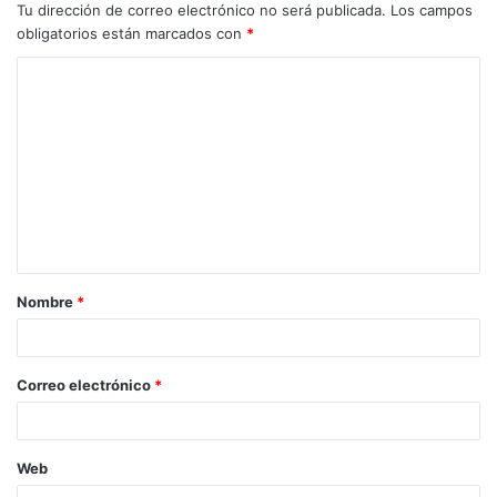
Tu dirección de correo electrónico no será publicada.
Los campos
obligatorios están marcados con
*
C
o
m
e
n
t
a
Nombre
*
r
i
o
Correo electrónico
*
*
Web