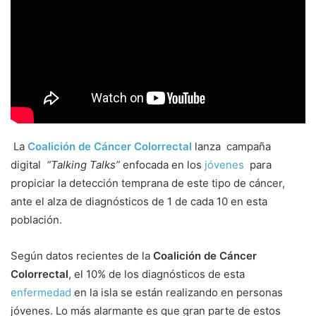
a
n
e
m
a
i
l
La
Coalición de Cáncer Colorrectal
lanza campaña
digital
“Talking Talks”
enfocada en los
jóvenes
para
propiciar la detección temprana de este tipo de cáncer,
ante el alza de diagnósticos de 1 de cada 10 en esta
población.
Según datos recientes de la
Coalición de Cáncer
Colorrectal
, el 10% de los diagnósticos de esta
enfermedad
en la isla se están realizando en personas
jóvenes. Lo más alarmante es que gran parte de estos