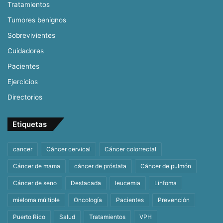
Tratamientos
Tumores benignos
Sobrevivientes
Cuidadores
Pacientes
Ejercicios
Directorios
Etiquetas
cancer
Cáncer cervical
Cáncer colorrectal
Cáncer de mama
cáncer de próstata
Cáncer de pulmón
Cáncer de seno
Destacada
leucemia
Linfoma
mieloma múltiple
Oncología
Pacientes
Prevención
Puerto Rico
Salud
Tratamientos
VPH