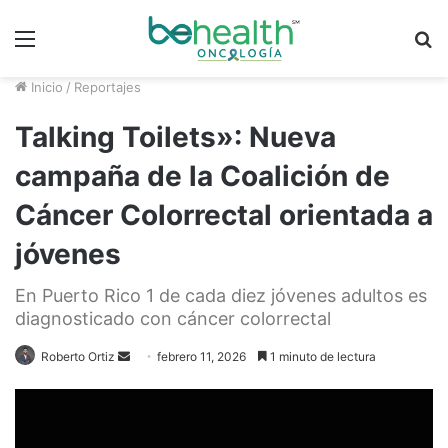
Menú
B
p
Inicio
/
Reportajes
Talking Toilets»: Nueva
campaña de la Coalición de
Cáncer Colorrectal orientada a
jóvenes
En Puerto Rico 1 de cada diez jóvenes adultos es
diagnosticado con cáncer colorrectal
Roberto Ortiz
S
febrero 11, 2026
1 minuto de lectura
e
n
d