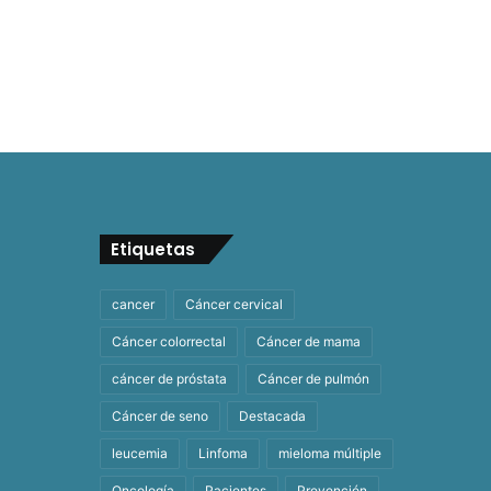
Etiquetas
cancer
Cáncer cervical
Cáncer colorrectal
Cáncer de mama
cáncer de próstata
Cáncer de pulmón
Cáncer de seno
Destacada
leucemia
Linfoma
mieloma múltiple
Oncología
Pacientes
Prevención