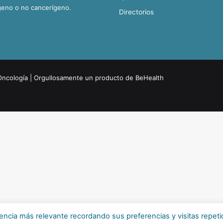
geno o no cancerígeno.
Directorios
Oncología
| Orgullosamente un producto de
BeHealth
encia más relevante recordando sus preferencias y visitas repeti