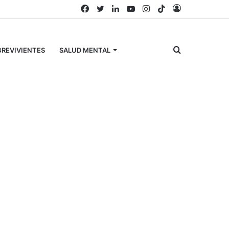
Facebook
Twitter
LinkedIn
YouTube
Instagram
TikTok
Acceso
Buscar
REVIVIENTES
SALUD MENTAL
por
Búscanos en Facebook