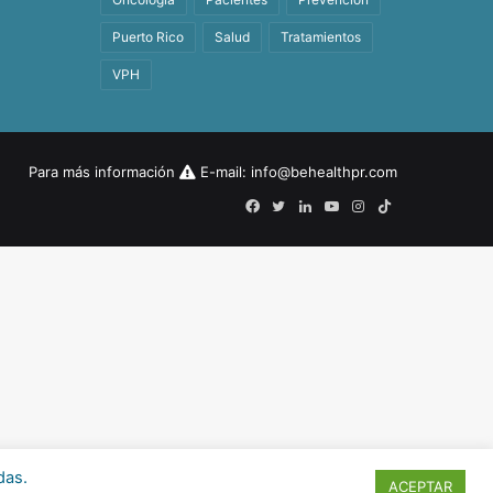
Puerto Rico
Salud
Tratamientos
VPH
Para más información
E-mail:
info@behealthpr.com
Facebook
Twitter
LinkedIn
YouTube
Instagram
TikTok
das.
ACEPTAR