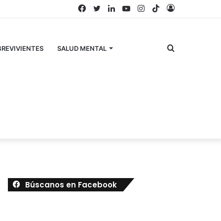
Facebook
Twitter
LinkedIn
YouTube
Instagram
TikTok
Acceso
Buscar
REVIVIENTES
SALUD MENTAL
por
Búscanos en Facebook