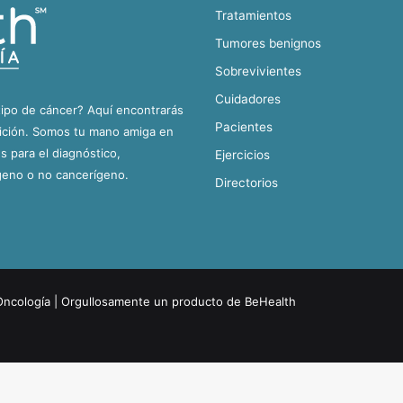
Tratamientos
Tumores benignos
Sobrevivientes
Cuidadores
tipo de cáncer? Aquí encontrarás
Pacientes
dición. Somos tu mano amiga en
 para el diagnóstico,
Ejercicios
geno o no cancerígeno.
Directorios
Oncología
| Orgullosamente un producto de
BeHealth