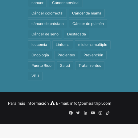
cancer
Cáncer cervical
Cáncer colorrectal
Cáncer de mama
cáncer de próstata
Cáncer de pulmón
Cáncer de seno
Destacada
leucemia
Linfoma
mieloma múltiple
Oncología
Pacientes
Prevención
Puerto Rico
Salud
Tratamientos
VPH
Para más información
E-mail:
info@behealthpr.com
Facebook
Twitter
LinkedIn
YouTube
Instagram
TikTok