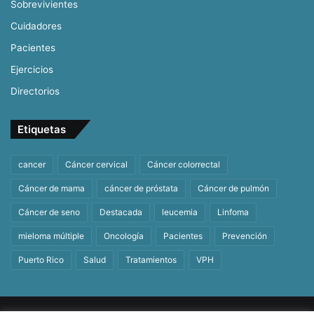
Sobrevivientes
Cuidadores
Pacientes
Ejercicios
Directorios
Etiquetas
cancer
Cáncer cervical
Cáncer colorrectal
Cáncer de mama
cáncer de próstata
Cáncer de pulmón
Cáncer de seno
Destacada
leucemia
Linfoma
mieloma múltiple
Oncología
Pacientes
Prevención
Puerto Rico
Salud
Tratamientos
VPH