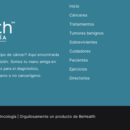
Inicio
Cánceres
Tratamientos
Tumores benignos
Sobrevivientes
Cuidadores
tipo de cáncer? Aquí encontrarás
Pacientes
dición. Somos tu mano amiga en
 para el diagnóstico,
Ejercicios
geno o no cancerígeno.
Directorios
Oncología
| Orgullosamente un producto de
BeHealth