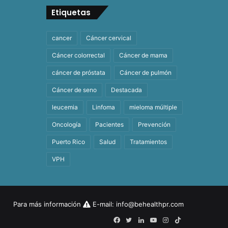
Etiquetas
cancer
Cáncer cervical
Cáncer colorrectal
Cáncer de mama
cáncer de próstata
Cáncer de pulmón
Cáncer de seno
Destacada
leucemia
Linfoma
mieloma múltiple
Oncología
Pacientes
Prevención
Puerto Rico
Salud
Tratamientos
VPH
Para más información
E-mail:
info@behealthpr.com
Facebook
Twitter
LinkedIn
YouTube
Instagram
TikTok