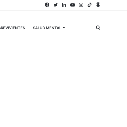
Facebook
Twitter
LinkedIn
YouTube
Instagram
TikTok
Acceso
Buscar
REVIVIENTES
SALUD MENTAL
por
Búscanos en Facebook