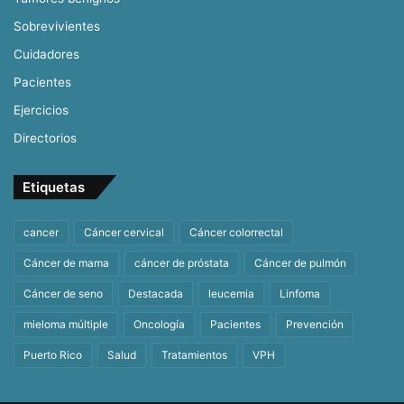
Sobrevivientes
Cuidadores
Pacientes
Ejercicios
Directorios
Etiquetas
cancer
Cáncer cervical
Cáncer colorrectal
Cáncer de mama
cáncer de próstata
Cáncer de pulmón
Cáncer de seno
Destacada
leucemia
Linfoma
mieloma múltiple
Oncología
Pacientes
Prevención
Puerto Rico
Salud
Tratamientos
VPH