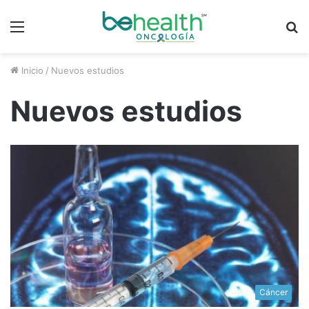
Menú
B
p
Inicio
/
Nuevos estudios
Nuevos estudios
Cáncer