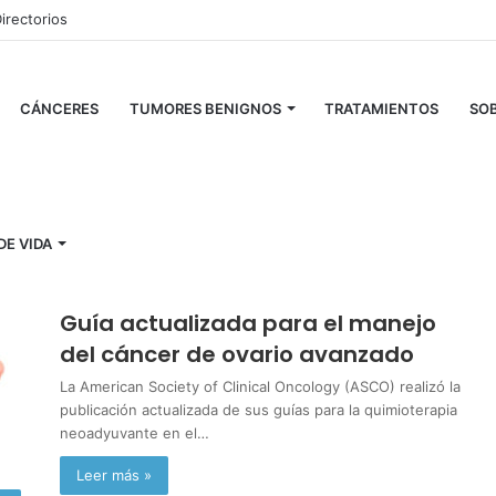
irectorios
CÁNCERES
TUMORES BENIGNOS
TRATAMIENTOS
SOB
ctora
DE VIDA
Marcela Moreno
marzo 26, 2025
0
Guía actualizada para el manejo
del cáncer de ovario avanzado
La American Society of Clinical Oncology (ASCO) realizó la
publicación actualizada de sus guías para la quimioterapia
neoadyuvante en el…
Leer más »