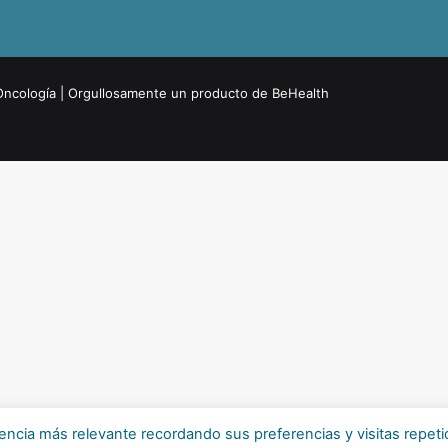
Oncología
| Orgullosamente un producto de
BeHealth
encia más relevante recordando sus preferencias y visitas repeti