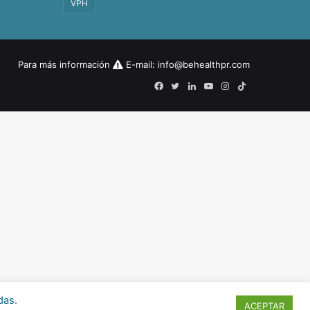
VPH
Para más información
E-mail:
info@behealthpr.com
Facebook
Twitter
LinkedIn
YouTube
Instagram
TikTok
das.
ACEPTAR