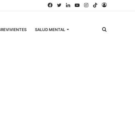
Facebook
Twitter
LinkedIn
YouTube
Instagram
TikTok
Acceso
Buscar
REVIVIENTES
SALUD MENTAL
Búscanos en Facebook
por