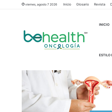
Inicio
Glosario
Revista
D
viernes, agosto 7 2026
INICIO
Inicio
/
Cirugía citorreductora
Cirugía citorredu
ESTILO 