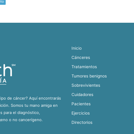
rio
Inicio
Cánceres
Tratamientos
Tumores benignos
Sobrevivientes
Cuidadores
tipo de cáncer? Aquí encontrarás
Pacientes
dición. Somos tu mano amiga en
 para el diagnóstico,
Ejercicios
geno o no cancerígeno.
Directorios