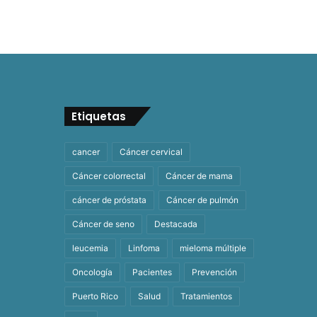
Etiquetas
cancer
Cáncer cervical
Cáncer colorrectal
Cáncer de mama
cáncer de próstata
Cáncer de pulmón
Cáncer de seno
Destacada
leucemia
Linfoma
mieloma múltiple
Oncología
Pacientes
Prevención
Puerto Rico
Salud
Tratamientos