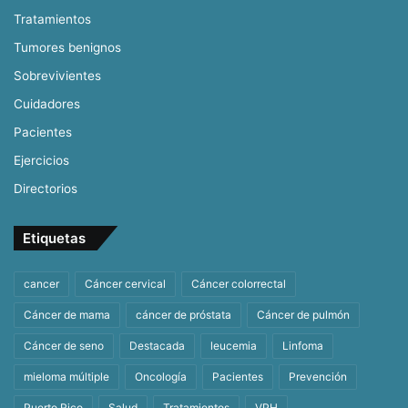
Tratamientos
Tumores benignos
Sobrevivientes
Cuidadores
Pacientes
Ejercicios
Directorios
Etiquetas
cancer
Cáncer cervical
Cáncer colorrectal
Cáncer de mama
cáncer de próstata
Cáncer de pulmón
Cáncer de seno
Destacada
leucemia
Linfoma
mieloma múltiple
Oncología
Pacientes
Prevención
Puerto Rico
Salud
Tratamientos
VPH