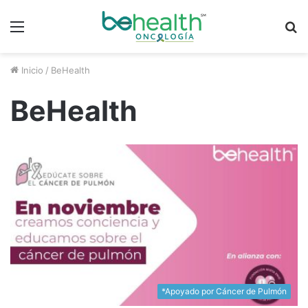
Menú
B
p
Inicio
/
BeHealth
BeHealth
*Apoyado por Cáncer de Pulmón