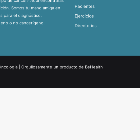
tipo de cáncer? Aquí encontrarás
Pacientes
dición. Somos tu mano amiga en
 para el diagnóstico,
Ejercicios
geno o no cancerígeno.
Directorios
Oncología
| Orgullosamente un producto de
BeHealth