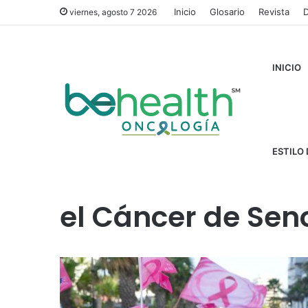
Inicio
Glosario
Revista
D
viernes, agosto 7 2026
INICIO
Inicio
/
Avancemos a Grandes Pasos Contra el Cáncer 
ESTILO 
Avancemos a Gra
el Cáncer de Sen