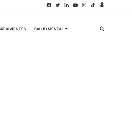
Facebook
Twitter
LinkedIn
YouTube
Instagram
TikTok
Acceso
Buscar
REVIVIENTES
SALUD MENTAL
por
Búscanos en Facebook