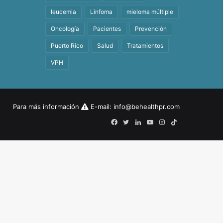
leucemia
Linfoma
mieloma múltiple
Oncología
Pacientes
Prevención
Puerto Rico
Salud
Tratamientos
VPH
Para más información
E-mail:
info@behealthpr.com
Facebook
Twitter
LinkedIn
YouTube
Instagram
TikTok